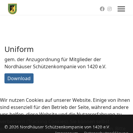
Uniform
gem. der Anzugordnung für Mitglieder der
Nordhäuser Schützenkompanie von 1420 e.V.
Download
Wir nutzen Cookies auf unserer Website. Einige von ihnen
sind essenziell für den Betrieb der Seite, während andere
uns helfen, diese Website und die Nutzererfahrung zu
verbessern (Tracking Cookies). Sie können selbst
© 2026 Nordhäuser Schützenkompanie von 1420 e.V.
entscheiden, ob Sie die Cookies zulassen möchten. Bitte