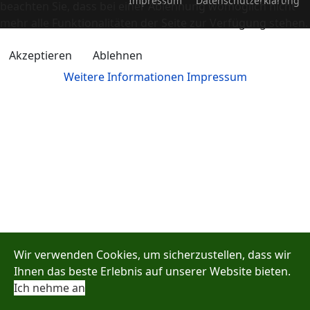
Impressum
Datenschutzerklärung
beachten Sie, dass bei einer Ablehnung womöglich nicht
mehr alle Funktionalitäten der Seite zur Verfügung stehen.
Akzeptieren
Ablehnen
Weitere Informationen
Impressum
Wir verwenden Cookies, um sicherzustellen, dass wir
Ihnen das beste Erlebnis auf unserer Website bieten.
Ich nehme an